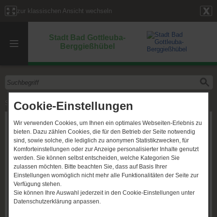
zur klassischen Ansicht wechseln
Stadt Bad Gottleuba-
Berggießhübel
Cookie-Einstellungen
Start
»
Rechtsgrundlagen
»
Satzungen
»
Satzung Stadtbibliothek
Wir verwenden Cookies, um Ihnen ein optimales Webseiten-Erlebnis zu
Satzungen
bieten. Dazu zählen Cookies, die für den Betrieb der Seite notwendig
sind, sowie solche, die lediglich zu anonymen Statistikzwecken, für
Satzung Stadtbibliothek
Komforteinstellungen oder zur Anzeige personalisierter Inhalte genutzt
werden. Sie können selbst entscheiden, welche Kategorien Sie
Erscheinung im Amtsblatt Nr.
März 2007
.
zulassen möchten. Bitte beachten Sie, dass auf Basis Ihrer
Einstellungen womöglich nicht mehr alle Funktionalitäten der Seite zur
Download:
Verfügung stehen.
Satzung Stadtbibliothek
Sie können Ihre Auswahl jederzeit in den Cookie-Einstellungen unter
beschlossen am 01.​02.​2007, gültig ab 02.​03.​2007 (veröffentlicht
Datenschutzerklärung anpassen.
im Amtsblatt März 2007) [444.42 kB]