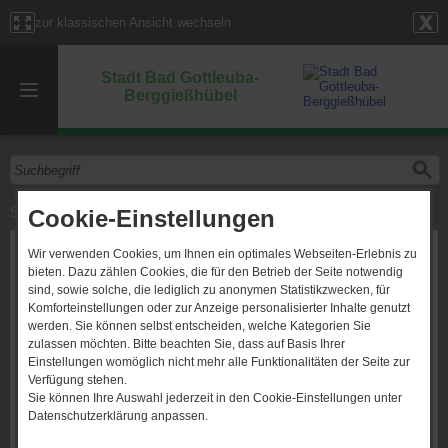
zur klassischen Ansicht wechseln
Stadt Bad Gottleuba-
Berggießhübel
Cookie-Einstellungen
Start
»
Mitarbeiter
» Frau F. Hinz
Frau F. Hinz
Wir verwenden Cookies, um Ihnen ein optimales Webseiten-Erlebnis zu
bieten. Dazu zählen Cookies, die für den Betrieb der Seite notwendig
sind, sowie solche, die lediglich zu anonymen Statistikzwecken, für
Komforteinstellungen oder zur Anzeige personalisierter Inhalte genutzt
werden. Sie können selbst entscheiden, welche Kategorien Sie
zulassen möchten. Bitte beachten Sie, dass auf Basis Ihrer
Einstellungen womöglich nicht mehr alle Funktionalitäten der Seite zur
Verfügung stehen.
Sie können Ihre Auswahl jederzeit in den Cookie-Einstellungen unter
Datenschutzerklärung anpassen.