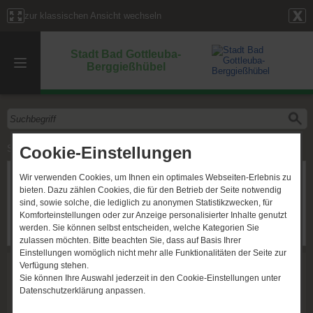
zur klassischen Ansicht wechseln
Stadt Bad Gottleuba-
Berggießhübel
Cookie-Einstellungen
Start
»
Nachrichten
» Technischer Ausschuss am 02.06.2026, 18:00 Uhr
Technischer Ausschuss am
Wir verwenden Cookies, um Ihnen ein optimales Webseiten-Erlebnis zu
bieten. Dazu zählen Cookies, die für den Betrieb der Seite notwendig
02.06.2026, 18:00 Uhr
sind, sowie solche, die lediglich zu anonymen Statistikzwecken, für
Bad Gottleuba-Berggießhübel, den 22.​05.​2026
Komforteinstellungen oder zur Anzeige personalisierter Inhalte genutzt
werden. Sie können selbst entscheiden, welche Kategorien Sie
Ortsübliche Bekanntgabe
zulassen möchten. Bitte beachten Sie, dass auf Basis Ihrer
Einstellungen womöglich nicht mehr alle Funktionalitäten der Seite zur
Weitere Informationen:
Verfügung stehen.
Sie können Ihre Auswahl jederzeit in den Cookie-Einstellungen unter
Downloads:
Datenschutzerklärung anpassen.
Herunterladen von: (pdf)