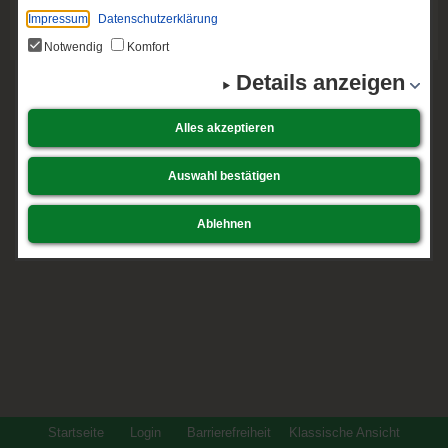
Downloads:
Impressum
Datenschutzerklärung
Herunterladen von: ...
Notwendig
Komfort
Details anzeigen
Alles akzeptieren
Auswahl bestätigen
Ablehnen
Startseite
Login
Barrierefreiheit
Klassische Ansicht