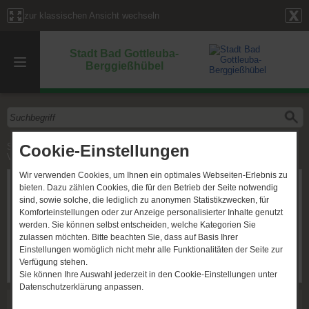
zur klassischen Ansicht wechseln
Stadt Bad Gottleuba-
Berggießhübel
Cookie-Einstellungen
Start
»
Nachrichten
» Ausschreibung Ausbildung
Verwaltungsfachangestellten (m/w/d)
Wir verwenden Cookies, um Ihnen ein optimales Webseiten-Erlebnis zu
Ausschreibung Ausbildung
bieten. Dazu zählen Cookies, die für den Betrieb der Seite notwendig
Verwaltungsfachangestellten
sind, sowie solche, die lediglich zu anonymen Statistikzwecken, für
Komforteinstellungen oder zur Anzeige personalisierter Inhalte genutzt
(m/w/d)
werden. Sie können selbst entscheiden, welche Kategorien Sie
zulassen möchten. Bitte beachten Sie, dass auf Basis Ihrer
Bad Gottleuba-Berggießhübel, den 28.​08.​2024
Einstellungen womöglich nicht mehr alle Funktionalitäten der Seite zur
Stellenausschreibung Ausbildung zum Verwaltungsfachangestellten
Verfügung stehen.
(m/w/d)
Sie können Ihre Auswahl jederzeit in den Cookie-Einstellungen unter
Datenschutzerklärung anpassen.
Weitere Informationen: