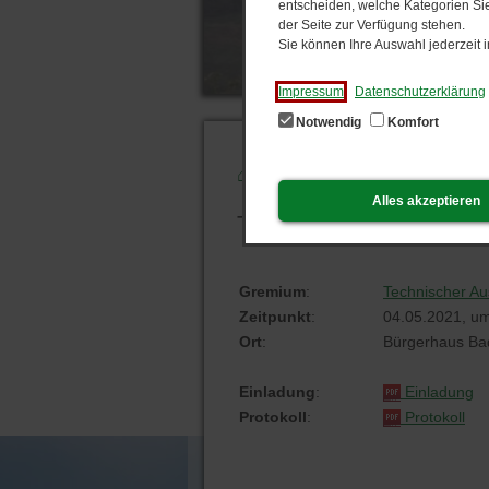
entscheiden, welche Kategorien Sie
der Seite zur Verfügung stehen.
Sie können Ihre Auswahl jederzeit
Impressum
Datenschutzerklärung
Notwendig
Komfort
Start
Technischer Ausschuss
Alles akzeptieren
Technischer Ausschuss
Gremium
:
Technischer A
Zeitpunkt
:
04.05.2021, u
Ort
:
Bürgerhaus Ba
Einladung
:
Einladung
Protokoll
:
Protokoll