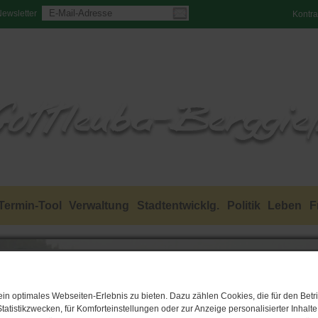
ewsletter
Kontra
Termin-Tool
Verwaltung
Stadtentwicklg.
Politik
Leben
F
n optimales Webseiten-Erlebnis zu bieten. Dazu zählen Cookies, die für den Betri
tatistikzwecken, für Komforteinstellungen oder zur Anzeige personalisierter Inhalt