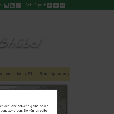
Schriftgrad:
A-
A
A+
st
reibad
Liste URL's
Bauleitplanung
eb der Seite notwendig sind, sowie
e genutzt werden. Sie können selbst