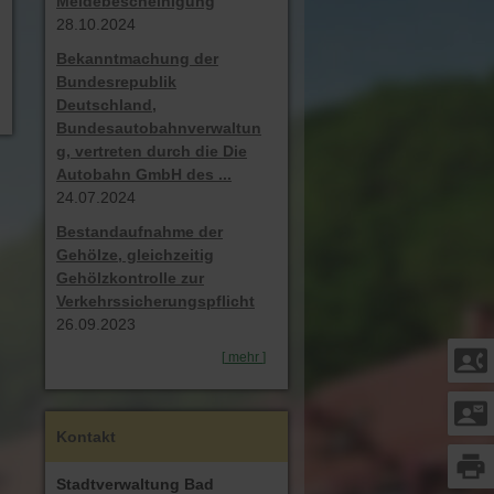
Meldebescheinigung
28.10.2024
Bekanntmachung der
Bundesrepublik
Deutschland,
Bundesautobahnverwaltun
g, vertreten durch die Die
Autobahn GmbH des ...
24.07.2024
Bestandaufnahme der
Gehölze, gleichzeitig
Gehölzkontrolle zur
Verkehrssicherungspflicht
26.09.2023
contact_phone
[
mehr
]
contact_mail
Kontakt
print
Stadtverwaltung Bad