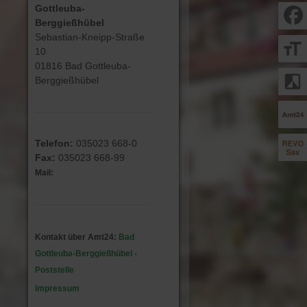
Gottleuba-
Berggießhübel
Sebastian-Kneipp-Straße
format_size
10
01816 Bad Gottleuba-
filter_b_and_w
Berggießhübel
Telefon:
035023 668-0
Fax:
035023 668-99
Mail:
Kontakt über Amt24:
Bad
Gottleuba-Berggießhübel -
Poststelle
Impressum