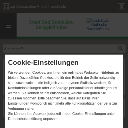
zur klassischen Ansicht wechseln
Stadt Bad Gottleuba-
Berggießhübel
Cookie-Einstellungen
Technischer Ausschuss
Wir verwenden Cookies, um Ihnen ein optimales Webseiten-Erlebnis zu
Gremium
:
Technischer Ausschuss
bieten. Dazu zählen Cookies, die für den Betrieb der Seite notwendig
Zeitpunkt
:
29.07.2021, um 00:00 Uhr
sind, sowie solche, die lediglich zu anonymen Statistikzwecken, für
Ort
:
Bürgerhaus Bad Gottleuba
Komforteinstellungen oder zur Anzeige personalisierter Inhalte genutzt
werden. Sie können selbst entscheiden, welche Kategorien Sie
zulassen möchten. Bitte beachten Sie, dass auf Basis Ihrer
Links
Einstellungen womöglich nicht mehr alle Funktionalitäten der Seite zur
Verfügung stehen.
Gremium: Technischer Ausschuss
Sie können Ihre Auswahl jederzeit in den Cookie-Einstellungen unter
Datenschutzerklärung anpassen.