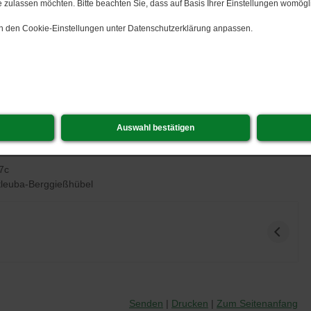
 zulassen möchten. Bitte beachten Sie, dass auf Basis Ihrer Einstellungen womögli
 in den Cookie-Einstellungen unter Datenschutzerklärung anpassen.
Auswahl bestätigen
7c
leuba-Berggießhübel
Senden
Drucken
Zum Seitenanfang