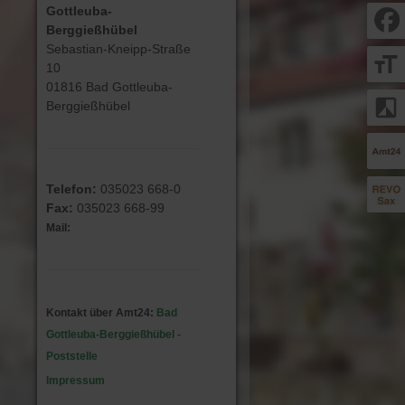
Gottleuba-
Berggießhübel
Sebastian-Kneipp-Straße
format_size
10
01816 Bad Gottleuba-
filter_b_and_w
Berggießhübel
Telefon:
035023 668-0
Fax:
035023 668-99
Mail:
Kontakt über Amt24:
Bad
Gottleuba-Berggießhübel -
Poststelle
Impressum