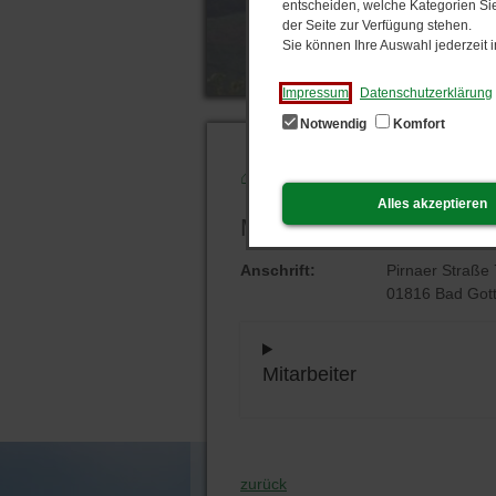
entscheiden, welche Kategorien Sie
der Seite zur Verfügung stehen.
Sie können Ihre Auswahl jederzeit
Impressum
Datenschutzerklärung
Notwendig
Komfort
Start
MA Bauhof
Alles akzeptieren
MA Bauhof
Anschrift:
Pirnaer Straße 
01816 Bad Gott
Mitarbeiter
zurück