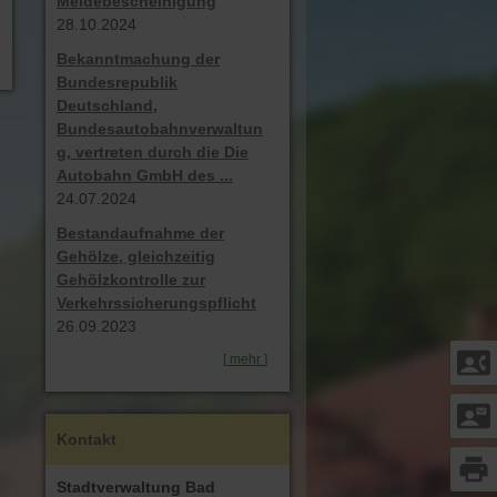
Meldebescheinigung
28.10.2024
Bekanntmachung der
Bundesrepublik
Deutschland,
Bundesautobahnverwaltun
g, vertreten durch die Die
Autobahn GmbH des ...
24.07.2024
Bestandaufnahme der
Gehölze, gleichzeitig
Gehölzkontrolle zur
Verkehrssicherungspflicht
26.09.2023
contact_phone
[
mehr
]
contact_mail
Kontakt
print
Stadtverwaltung Bad