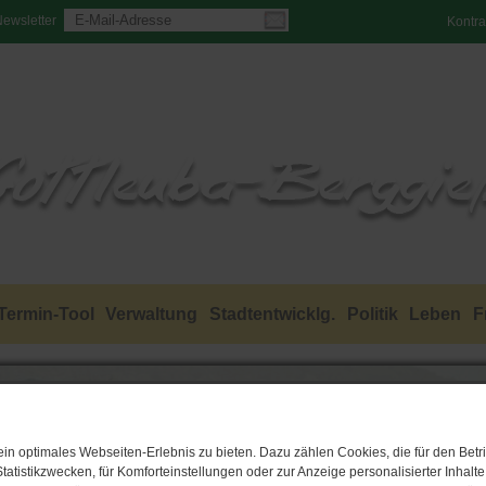
ewsletter
Kontra
Termin-Tool
Verwaltung
Stadtentwicklg.
Politik
Leben
F
n optimales Webseiten-Erlebnis zu bieten. Dazu zählen Cookies, die für den Betri
tatistikzwecken, für Komforteinstellungen oder zur Anzeige personalisierter Inhalt