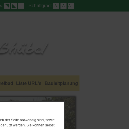
Schriftgrad:
A-
A
A+
st
reibad
Liste URL's
Bauleitplanung
eb der Seite notwendig sind, sowie
e genutzt werden. Sie können selbst