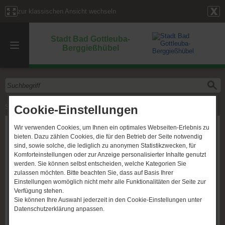
zur klassischen Ansicht wechseln
Stadt Bad Gottleuba-
Berggießhübel
Cookie-Einstellungen
Start
»
Verwaltungseinheiten
» Sonstiges
Sonstiges
Wir verwenden Cookies, um Ihnen ein optimales Webseiten-Erlebnis zu
bieten. Dazu zählen Cookies, die für den Betrieb der Seite notwendig
Adresse
sind, sowie solche, die lediglich zu anonymen Statistikzwecken, für
Komforteinstellungen oder zur Anzeige personalisierter Inhalte genutzt
Ladenberg 7
werden. Sie können selbst entscheiden, welche Kategorien Sie
01816 Bad Gottleuba-Berggießhübel
zulassen möchten. Bitte beachten Sie, dass auf Basis Ihrer
Einstellungen womöglich nicht mehr alle Funktionalitäten der Seite zur
Angebotene Dienstleistungen
Verfügung stehen.
Sie können Ihre Auswahl jederzeit in den Cookie-Einstellungen unter
Abwasseranlagen
Datenschutzerklärung anpassen.
Mitarbeiter