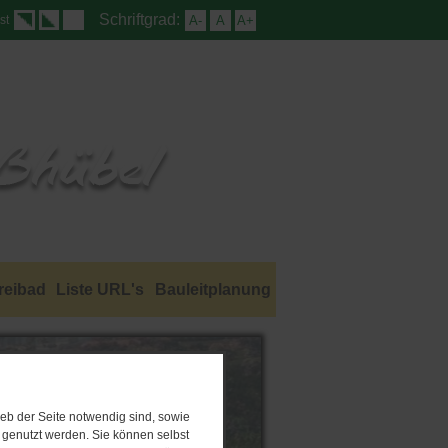
Schriftgrad:
A-
A
A+
st
reibad
Liste URL's
Bauleitplanung
eb der Seite notwendig sind, sowie
e genutzt werden. Sie können selbst