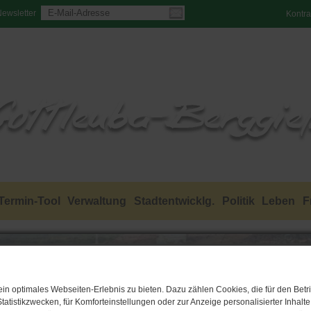
ewsletter
Kontra
Termin-Tool
Verwaltung
Stadtentwicklg.
Politik
Leben
F
n optimales Webseiten-Erlebnis zu bieten. Dazu zählen Cookies, die für den Betri
tatistikzwecken, für Komforteinstellungen oder zur Anzeige personalisierter Inhalt