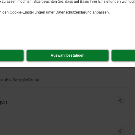
 zulassen möchten. Bitte beachten Sie, dass auf Basis Ihrer Einstellungen womögli
 in den Cookie-Einstellungen unter Datenschutzerklärung anpassen.
ffentlichkeitsarbeit
Auswahl bestätigen
 Öffentlichkeitsarbeit
leuba-Berggießhübel
gen