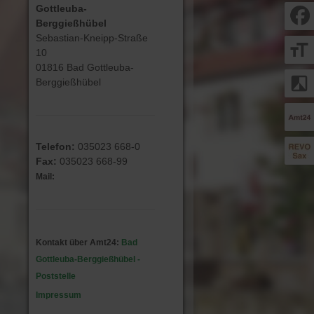
Gottleuba-
Berggießhübel
Sebastian-Kneipp-Straße
format_size
10
01816 Bad Gottleuba-
filter_b_and_w
Berggießhübel
Telefon:
035023 668-0
Fax:
035023 668-99
Mail:
Kontakt über Amt24:
Bad
Gottleuba-Berggießhübel -
Poststelle
Impressum