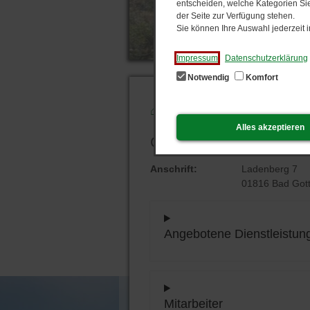
entscheiden, welche Kategorien Sie
der Seite zur Verfügung stehen.
Sie können Ihre Auswahl jederzeit
Impressum
Datenschutzerklärung
Notwendig
Komfort
Start
Gewerbeangelegenheiten, Ö
Alles akzeptieren
Gewerbeangelegenheiten,
Anschrift:
Ladenberg 7
01816 Bad Gott
Angebotene Dienstleistun
Mitarbeiter