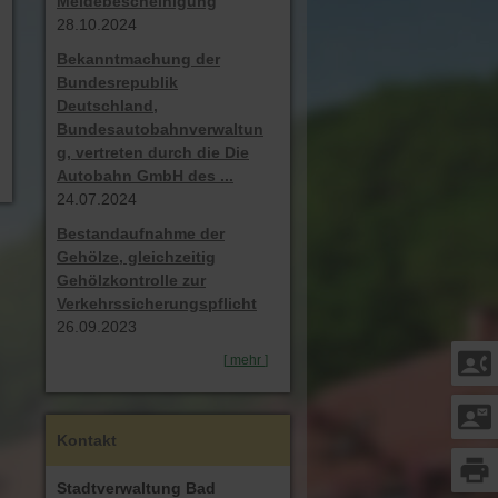
Meldebescheinigung
28.10.2024
Bekanntmachung der
Bundesrepublik
Deutschland,
Bundesautobahnverwaltun
g, vertreten durch die Die
Autobahn GmbH des ...
24.07.2024
Bestandaufnahme der
Gehölze, gleichzeitig
Gehölzkontrolle zur
Verkehrssicherungspflicht
26.09.2023
contact_phone
[
mehr
]
contact_mail
Kontakt
print
Stadtverwaltung Bad