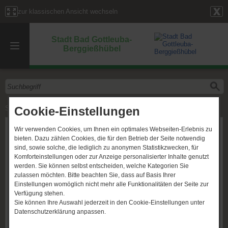
zur klassischen Ansicht wechseln
Stadt Bad Gottleuba-
Berggießhübel
Cookie-Einstellungen
Start
»
Verwaltungseinheiten
» Personal, Lohn
Personal, Lohn
Wir verwenden Cookies, um Ihnen ein optimales Webseiten-Erlebnis zu
bieten. Dazu zählen Cookies, die für den Betrieb der Seite notwendig
Adresse
sind, sowie solche, die lediglich zu anonymen Statistikzwecken, für
Komforteinstellungen oder zur Anzeige personalisierter Inhalte genutzt
Ladenberg 7
werden. Sie können selbst entscheiden, welche Kategorien Sie
01816 Bad Gottleuba-Berggießhübel
zulassen möchten. Bitte beachten Sie, dass auf Basis Ihrer
Einstellungen womöglich nicht mehr alle Funktionalitäten der Seite zur
Mitarbeiter
Verfügung stehen.
Sie können Ihre Auswahl jederzeit in den Cookie-Einstellungen unter
Frau N. Bengsch
SB Personal, Lohn
Datenschutzerklärung anpassen.
Rathaus Bad Gottleuba-Berggießhübel
(035023) 66828