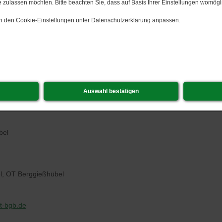
 zulassen möchten. Bitte beachten Sie, dass auf Basis Ihrer Einstellungen womögli
 in den Cookie-Einstellungen unter Datenschutzerklärung anpassen.
Auswahl bestätigen
bel
l, OT Berggießhübel
t-bgb.de