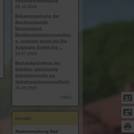
Meldebescheinigung
28.10.2024
Bekanntmachung der
Bundesrepublik
Deutschland,
Bundesautobahnverwaltun
g, vertreten durch die Die
Autobahn GmbH des ...
24.07.2024
Bestandaufnahme der
Gehölze, gleichzeitig
Gehölzkontrolle zur
Verkehrssicherungspflicht
26.09.2023
contact_phone
[
mehr
]
contact_mail
Kontakt
print
Stadtverwaltung Bad