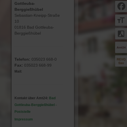
Gottleuba-
Berggießhübel
Sebastian-Kneipp-Straße
format_size
10
01816 Bad Gottleuba-
filter_b_and_w
Berggießhübel
Telefon:
035023 668-0
Fax:
035023 668-99
Mail:
Kontakt über Amt24:
Bad
Gottleuba-Berggießhübel -
Poststelle
Impressum