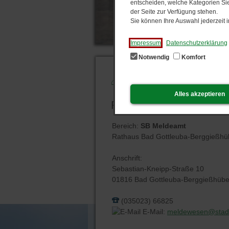
entscheiden, welche Kategorien Sie
der Seite zur Verfügung stehen.
Sie können Ihre Auswahl jederzeit
Impressum
Datenschutzerklärung
Notwendig
Komfort
Start
Frau T. Klee
Alles akzeptieren
Frau T. Klee
Bereich:
SB Meldeamt
Rathaus Bad Gottleuba-Berggießhü
Anschrift:
Sebastian-Kneipp-Straße 10
01816 Bad Gottleuba-Berggießhübe
(035023) 66825
E-Mail:
meldewesen@stad