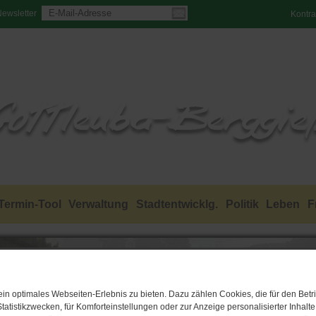
ewsletter
Kontra
Termin-Tool
Verwaltung
Stadtentwicklg.
Politik
Leben
F
n optimales Webseiten-Erlebnis zu bieten. Dazu zählen Cookies, die für den Betri
tatistikzwecken, für Komforteinstellungen oder zur Anzeige personalisierter Inhalt