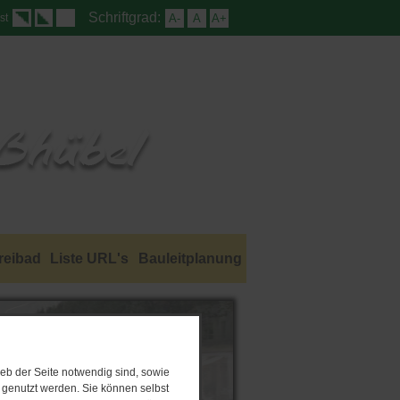
Schriftgrad:
A-
A
A+
st
reibad
Liste URL's
Bauleitplanung
eb der Seite notwendig sind, sowie
e genutzt werden. Sie können selbst